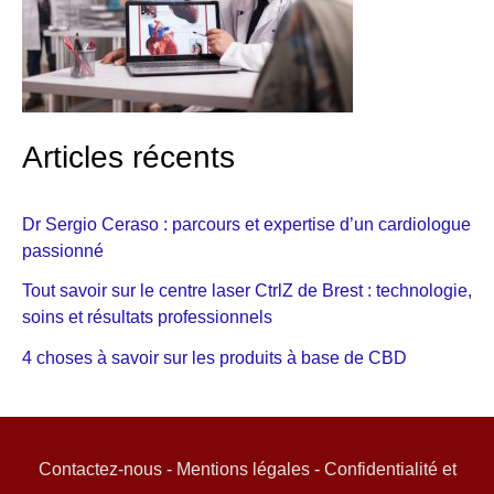
Articles récents
Dr Sergio Ceraso : parcours et expertise d’un cardiologue
passionné
Tout savoir sur le centre laser CtrlZ de Brest : technologie,
soins et résultats professionnels
4 choses à savoir sur les produits à base de CBD
Contactez-nous
-
Mentions légales
-
Confidentialité et