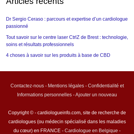
Articles récents
Dr Sergio Ceraso : parcours et expertise d’un cardiologue
passionné
Tout savoir sur le centre laser CtrlZ de Brest : technologie,
soins et résultats professionnels
4 choses à savoir sur les produits à base de CBD
Contactez-nous
-
Mentions légales
-
Confidentialité et
Informations personnelles
-
Ajouter un nouveau
Copyright © - cardiologueinfo.com, site de recherche de
cardiologues (ou médecin spécialisé dans les maladies
du cœur) en FRANCE -
Cardiologue en Belgique
-