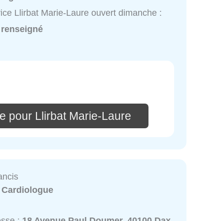
ice Llirbat Marie-Laure ouvert dimanche :
 renseigné
e pour Llirbat Marie-Laure
ancis
:
Cardiologue
esse :
18 Avenue Paul Doumer, 40100 Dax