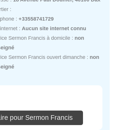
tier :
éphone :
+33558741729
 internet :
Aucun site internet connu
ice Sermon Francis à domicile :
non
seigné
ice Sermon Francis ouvert dimanche :
non
seigné
ire pour Sermon Francis