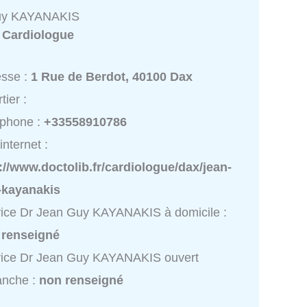
uy KAYANAKIS
:
Cardiologue
esse :
1 Rue de Berdot, 40100 Dax
tier :
éphone :
+33558910786
internet :
://www.doctolib.fr/cardiologue/dax/jean-
-kayanakis
ice Dr Jean Guy KAYANAKIS à domicile :
 renseigné
vice Dr Jean Guy KAYANAKIS ouvert
anche :
non renseigné