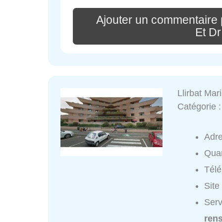
Ajouter un commentaire
Et D
Llirbat Mar
Catégorie 
Adr
Quar
Tél
Site
Serv
ren