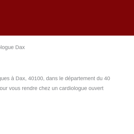
ologue Dax
logues à Dax, 40100, dans le département du 40
pour vous rendre chez un cardiologue ouvert