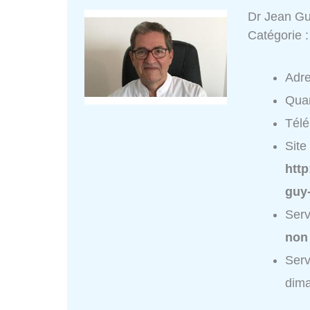
Dr Jean G
Catégorie 
Adr
Quar
Tél
Site 
http
guy
Serv
non
Ser
dim