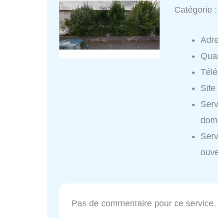
Catégorie 
Adr
Quar
Tél
Site
Serv
domi
Ser
ouve
Pas de commentaire pour ce service.