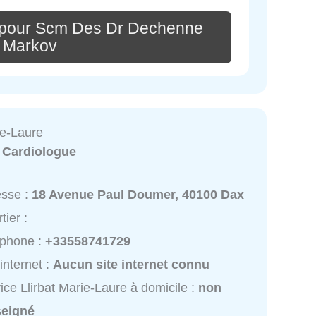
 pour Scm Des Dr Dechenne
r Markov
ie-Laure
:
Cardiologue
esse :
18 Avenue Paul Doumer, 40100 Dax
tier :
éphone :
+33558741729
 internet :
Aucun site internet connu
ice Llirbat Marie-Laure à domicile :
non
seigné