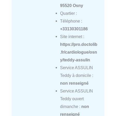
95520 Osny
Quartier :
Téléphone :
+33130301186
Site internet :
https://pro.doctolib
.fr/cardiologue/osn
y/teddy-assulin
Service ASSULIN
Teddy à domicile :
non renseigné
Service ASSULIN
Teddy ouvert
dimanche :
non
renseigné