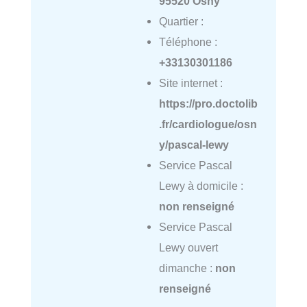
95520 Osny
Quartier :
Téléphone :
+33130301186
Site internet :
https://pro.doctolib
.fr/cardiologue/osn
y/pascal-lewy
Service Pascal
Lewy à domicile :
non renseigné
Service Pascal
Lewy ouvert
dimanche :
non
renseigné