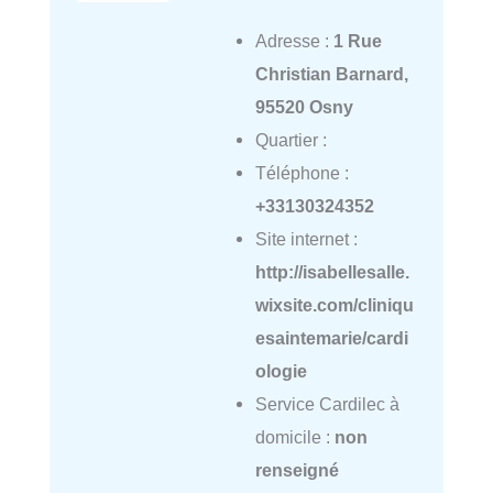
Adresse :
1 Rue
Christian Barnard,
95520 Osny
Quartier :
Téléphone :
+33130324352
Site internet :
http://isabellesalle.
wixsite.com/cliniqu
esaintemarie/cardi
ologie
Service Cardilec à
domicile :
non
renseigné