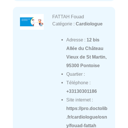
FATTAH Fouad
Catégorie :
Cardiologue
Adresse :
12 bis
Allée du Château
Vieux de St Martin,
95300 Pontoise
Quartier :
Téléphone :
+33130301186
Site internet :
https://pro.doctolib
.fr/cardiologue/osn
y/fouad-fattah