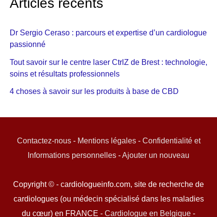
Articles récents
Dr Sergio Ceraso : parcours et expertise d’un cardiologue
passionné
Tout savoir sur le centre laser CtrlZ de Brest : technologie,
soins et résultats professionnels
4 choses à savoir sur les produits à base de CBD
Contactez-nous
-
Mentions légales
-
Confidentialité et
Informations personnelles
-
Ajouter un nouveau
Copyright © - cardiologueinfo.com, site de recherche de
cardiologues (ou médecin spécialisé dans les maladies
du cœur) en FRANCE -
Cardiologue en Belgique
-