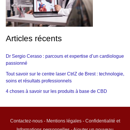
Articles récents
Dr Sergio Ceraso : parcours et expertise d’un cardiologue
passionné
Tout savoir sur le centre laser CtrlZ de Brest : technologie,
soins et résultats professionnels
4 choses à savoir sur les produits à base de CBD
Contactez-nous
-
Mentions légales
-
Confidentialité et
Informations personnelles
-
Ajouter un nouveau